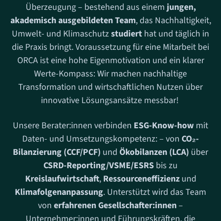
Überzeugung – bestehend aus einem
jungen,
akademisch ausgebildeten Team
, das Nachhaltigkeit,
Umwelt- und Klimaschutz
studiert
hat und täglich in
die Praxis bringt. Voraussetzung für eine Mitarbeit bei
ORCA ist eine hohe Eigenmotivation und ein klarer
Werte-Kompass: Wir machen nachhaltige
Transformation und wirtschaftlichen Nutzen über
innovative Lösungsansätze messbar!
Unsere Berater:innen verbinden
ESG-Know-how
mit
Daten- und Umsetzungskompetenz: – von
CO₂-
Bilanzierung (CCF/PCF)
und
Ökobilanzen (LCA)
über
CSRD-Reporting/VSME/ESRS
bis zu
Kreislaufwirtschaft
,
Ressourceneffizienz
und
Klimafolgenanpassung
. Unterstützt wird das Team
von
erfahrenen Gesellschafter:innen
–
Unternehmer:innen und Führungskräften, die